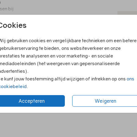
n
sen bij
nt nu
T
ien hoe
Cookies
V
Wij gebruiken cookies en vergelijkbare technieken om een betere
F
ook leuk
gebruikerservaring te bieden, ons websiteverkeer en onze
E
prestaties te analyseren en voor marketing- en sociale
R
mediadoeleinden (het weergeven van gepersonaliseerde
advertenties).
N
Je kunt jouw toestemming altijd wijzigen of intrekken op ons
ons
cookiebeleid
.
Accepteren
Weigeren
Formaten