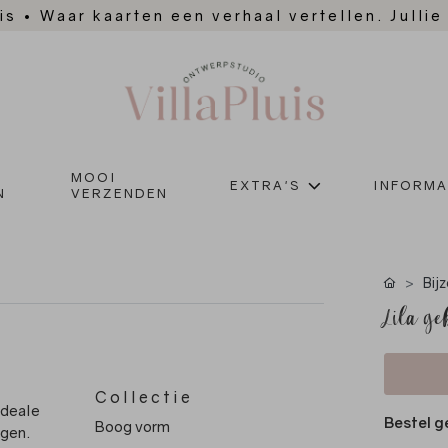
is
•
Waar kaarten een verhaal vertellen. Jullie
MOOI
EXTRA'S
INFORMA
N
VERZENDEN
Bij
Lila ge
Collectie
ideale
Bestel g
Boog vorm
igen.