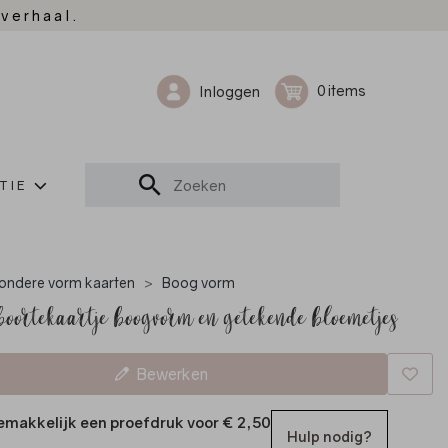
 verhaal.
0
Inloggen
TIE
zondere vorm kaarten
Boog vorm
boortekaartje boogvorm en getekende bloemetjes
Bewerken
emakkelijk een proefdruk voor
€ 2,50
Hulp nodig?