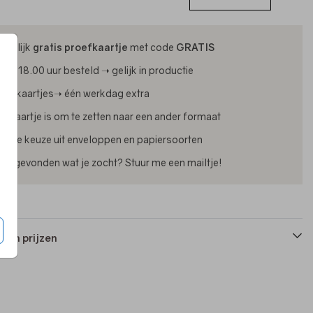
ijdelijk
gratis proefkaartje
met code
GRATIS
oor 18.00 uur besteld ➝ gelijk in productie
oliekaartjes➝ één werkdag extra
lk kaartje is om te zetten naar een ander formaat
uime keuze uit enveloppen en papiersoorten
iet gevonden wat je zocht? Stuur me een mailtje!
 en prijzen