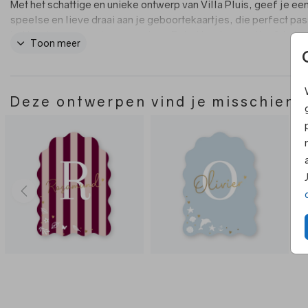
Met het schattige en unieke ontwerp van Villa Pluis, geef je ee
speelse en lieve draai aan je geboortekaartjes, die perfect pas
het begin van een nieuw avontuur. En het beste van alles? Je ku
Toon meer
een gratis proefdruk ontvangen met de code "GRATIS" om te z
het kaartje eruit zal zien voordat je het bestelt!
Deze ontwerpen vind je misschien 