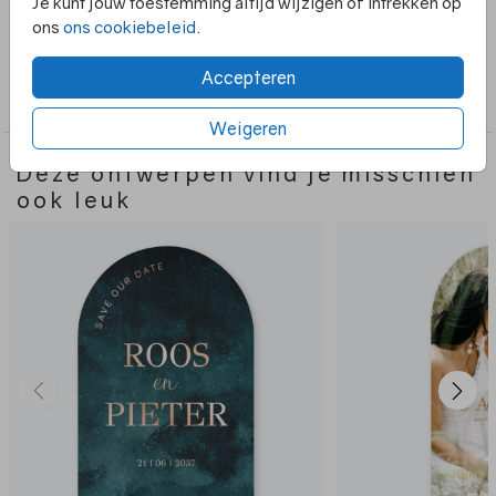
Je kunt jouw toestemming altijd wijzigen of intrekken op
goudfolie en is in zijn geheel aan te passen.
ons
ons cookiebeleid
.
Collectie
Accepteren
Boog vorm
Weigeren
Deze ontwerpen vind je misschien
ook leuk