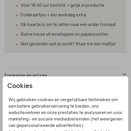
Voor 18.00 uur besteld ➝ gelijk in productie
Foliekaartjes➝ één werkdag extra
Elk kaartje is om te zetten naar een ander formaat
Ruime keuze uit enveloppen en papiersoorten
Niet gevonden wat je zocht? Stuur me een mailtje!
Formaten en prijzen
Cookies
Productinformatie
Wij gebruiken cookies en vergelijkbare technieken om
een betere gebruikerservaring te bieden, ons
websiteverkeer en onze prestaties te analyseren en voor
Omschrijving
marketing- en sociale mediadoeleinden (het weergeven
Een enkel geboortekaartje met op de voorkant diverse
van gepersonaliseerde advertenties).
blaadjes en takjes. Het kaartje is afgewerkt met