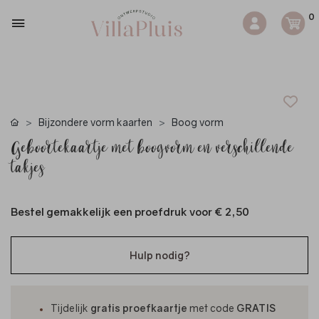
0
Bijzondere vorm kaarten
Boog vorm
Geboortekaartje met boogvorm en verschillende
takjes
Bestel gemakkelijk een proefdruk voor
€ 2,50
Hulp nodig?
Tijdelijk
gratis proefkaartje
met code
GRATIS