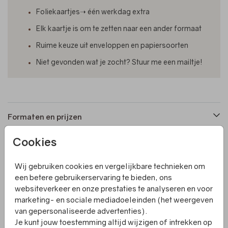
Foliekaartjes➝ één werkdag extra
Elk kaartje is om te zetten naar een ander formaat
Ruime keuze uit enveloppen en papiersoorten
Niet gevonden wat je zocht? Stuur me een mailtje!
Formaten en prijzen
Cookies
Productinformatie
Wij gebruiken cookies en vergelijkbare technieken om
een betere gebruikerservaring te bieden, ons
Omschrijving
websiteverkeer en onze prestaties te analyseren en voor
Een geboortekaartje in een leuke boogvorm. De voorkant
marketing- en sociale mediadoeleinden (het weergeven
heeft een foto welke je kunt veranderen in die van jouw
van gepersonaliseerde advertenties).
kindje. Het hele kaartje is naar wens aan te passen.
Je kunt jouw toestemming altijd wijzigen of intrekken op