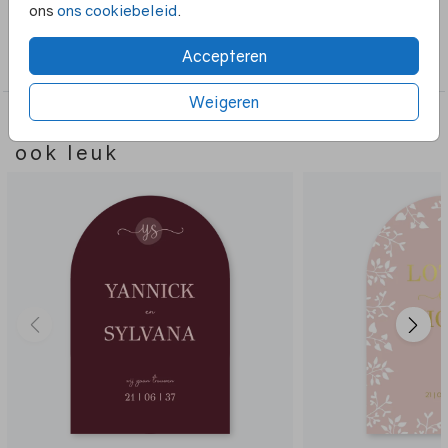
ons
ons cookiebeleid
.
Collectie
Accepteren
Boog vorm
Weigeren
Deze ontwerpen vind je misschien
ook leuk