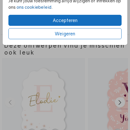
Je kunt jouw toestemming altijd wijzigen of intrekken op
passen.
ons
ons cookiebeleid
.
Collectie
Accepteren
Boog vorm
Weigeren
Deze ontwerpen vind je misschien
ook leuk