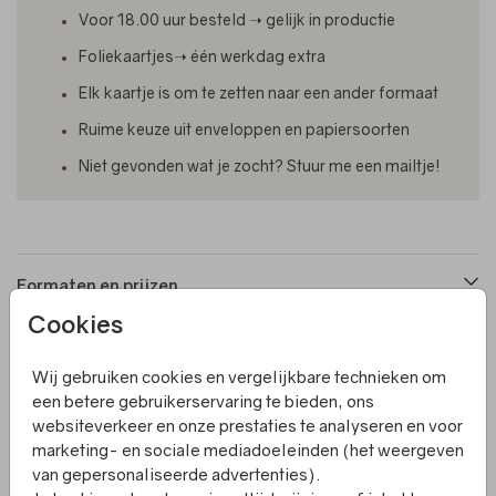
Voor 18.00 uur besteld ➝ gelijk in productie
Foliekaartjes➝ één werkdag extra
Elk kaartje is om te zetten naar een ander formaat
Ruime keuze uit enveloppen en papiersoorten
Niet gevonden wat je zocht? Stuur me een mailtje!
Formaten en prijzen
Cookies
Productinformatie
Wij gebruiken cookies en vergelijkbare technieken om
een betere gebruikerservaring te bieden, ons
websiteverkeer en onze prestaties te analyseren en voor
Omschrijving
marketing- en sociale mediadoeleinden (het weergeven
Een enkel, rechthoekig geboortekaartje met een mooie
van gepersonaliseerde advertenties).
boogvorm en koperfolie. Het kaartje is naar wens aan te