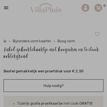
0
Bijzondere vorm kaarten
Boog vorm
Enkel geboortekaartje met boogvorm en textuur
achtergrond
Bestel gemakkelijk een proefdruk voor
€ 2,50
Hulp nodig?
Tijdelijk
gratis proefkaartje
met code
GRATIS