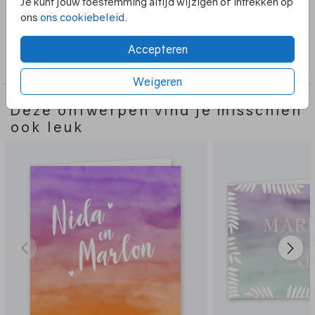
Je kunt jouw toestemming altijd wijzigen of intrekken op
naar wens aan te passen.
ons
ons cookiebeleid
.
Collectie
Accepteren
Trouwkaarten
Weigeren
Deze ontwerpen vind je misschien
ook leuk