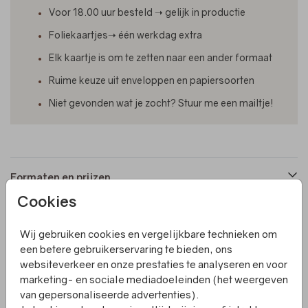
Voor 18.00 uur besteld ➝ gelijk in productie
Foliekaartjes➝ één werkdag extra
Elk kaartje is om te zetten naar een ander formaat
Ruime keuze uit enveloppen en papiersoorten
Niet gevonden wat je zocht? Stuur me een mailtje!
Formaten en prijzen
Cookies
Productinformatie
Wij gebruiken cookies en vergelijkbare technieken om
een betere gebruikerservaring te bieden, ons
websiteverkeer en onze prestaties te analyseren en voor
Omschrijving
marketing- en sociale mediadoeleinden (het weergeven
Een rechthoekige, enkele trouwkaart met ronde hoeken.
van gepersonaliseerde advertenties).
Het kaartje is gedrukt op hoogwaardig papier en geheel